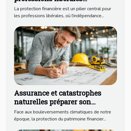
couvertures essentielles et
La protection financière est un pilier central pour
pièges à éviter
les professions libérales, où l'indépendance...
Assurance et catastrophes
naturelles préparer son
patrimoine financier face aux
Face aux bouleversements climatiques de notre
aléas climatiques
époque, la protection du patrimoine financier...