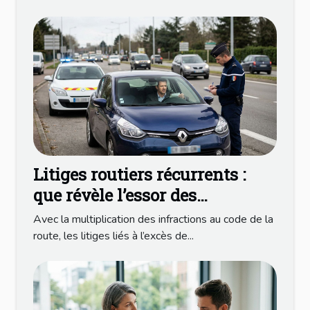
Litiges routiers récurrents :
que révèle l’essor des
poursuites pour excès de
Avec la multiplication des infractions au code de la
vitesse ?
route, les litiges liés à l’excès de...