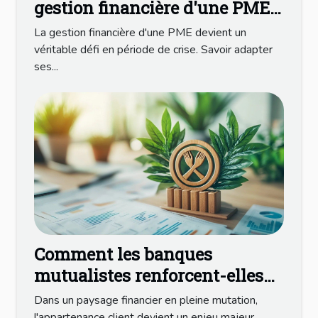
gestion financière d'une PME
en période de crise
La gestion financière d'une PME devient un
véritable défi en période de crise. Savoir adapter
ses...
Comment les banques
mutualistes renforcent-elles
l'appartenance client ?
Dans un paysage financier en pleine mutation,
l'appartenance client devient un enjeu majeur