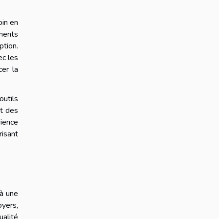
oin en
ements
ption.
ec les
er la
outils
nt des
ience
risant
 à une
oyers,
ualité