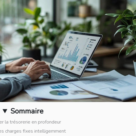
Sommaire
r la trésorerie en profondeur
es charges fixes intelligemment