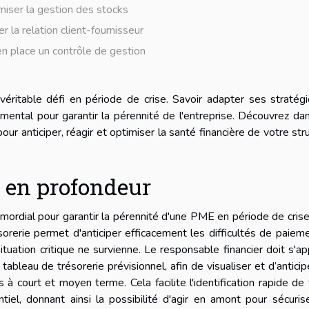
miser la gestion des stocks
r la relation client-fournisseur
n place un contrôle de gestion
éritable défi en période de crise. Savoir adapter ses stratég
mental pour garantir la pérennité de l'entreprise. Découvrez da
our anticiper, réagir et optimiser la santé financière de votre str
e en profondeur
rimordial pour garantir la pérennité d'une PME en période de cris
sorerie permet d'anticiper efficacement les difficultés de paiem
situation critique ne survienne. Le responsable financier doit s'a
tableau de trésorerie prévisionnel, afin de visualiser et d’anticip
 court et moyen terme. Cela facilite l'identification rapide de
tiel, donnant ainsi la possibilité d'agir en amont pour sécuris