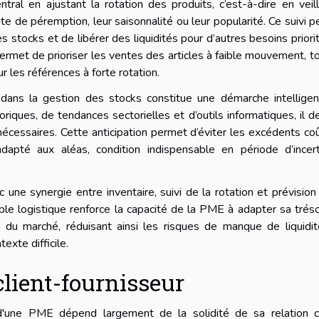
ntral en ajustant la rotation des produits, c’est-à-dire en veil
te de péremption, leur saisonnalité ou leur popularité. Ce suivi 
s stocks et de libérer des liquidités pour d’autres besoins priorit
n permet de prioriser les ventes des articles à faible mouvement, t
 les références à forte rotation.
 dans la gestion des stocks constitue une démarche intelligen
toriques, de tendances sectorielles et d’outils informatiques, il d
nécessaires. Cette anticipation permet d’éviter les excédents co
apté aux aléas, condition indispensable en période d’incert
une synergie entre inventaire, suivi de la rotation et prévision
ble logistique renforce la capacité de la PME à adapter sa tréso
du marché, réduisant ainsi les risques de manque de liquidit
exte difficile.
client-fournisseur
e d'une PME dépend largement de la solidité de sa relation cl