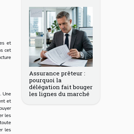
ies et
ns cet
ucture
Assurance prêteur :
pourquoi la
délégation fait bouger
les lignes du marché
e. Une
ent et
ppuyer
er les
 toute
er les