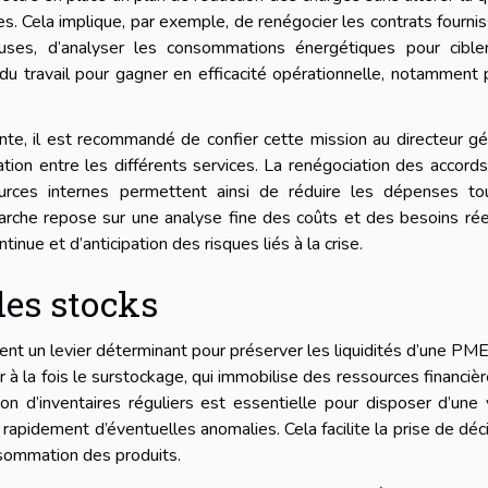
es. Cela implique, par exemple, de renégocier les contrats fourni
euses, d’analyser les consommations énergétiques pour cible
 du travail pour gagner en efficacité opérationnelle, notamment 
te, il est recommandé de confier cette mission au directeur gé
nation entre les différents services. La renégociation des accord
sources internes permettent ainsi de réduire les dépenses to
arche repose sur une analyse fine des coûts et des besoins ré
tinue et d’anticipation des risques liés à la crise.
des stocks
ient un levier déterminant pour préserver les liquidités d’une PM
à la fois le surstockage, qui immobilise des ressources financièr
ation d’inventaires réguliers est essentielle pour disposer d’une 
rapidement d’éventuelles anomalies. Cela facilite la prise de déc
sommation des produits.