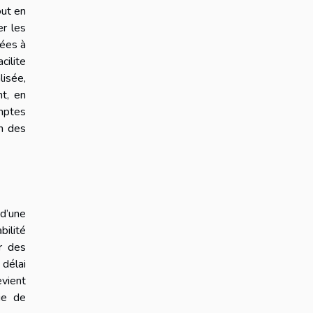
out en
er les
tées à
cilite
lisée,
t, en
omptes
on des
 d’une
bilité
er des
 délai
evient
gie de