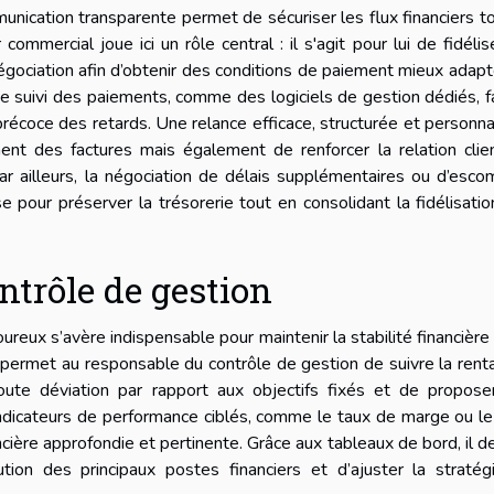
munication transparente permet de sécuriser les flux financiers t
ommercial joue ici un rôle central : il s'agit pour lui de fidélis
négociation afin d’obtenir des conditions de paiement mieux adap
s de suivi des paiements, comme des logiciels de gestion dédiés, fa
précoce des retards. Une relance efficace, structurée et personna
nt des factures mais également de renforcer la relation clien
r ailleurs, la négociation de délais supplémentaires ou d’esc
e pour préserver la trésorerie tout en consolidant la fidélisati
ntrôle de gestion
reux s’avère indispensable pour maintenir la stabilité financière
 permet au responsable du contrôle de gestion de suivre la renta
 toute déviation par rapport aux objectifs fixés et de propos
’indicateurs de performance ciblés, comme le taux de marge ou le
ière approfondie et pertinente. Grâce aux tableaux de bord, il d
ution des principaux postes financiers et d’ajuster la straté