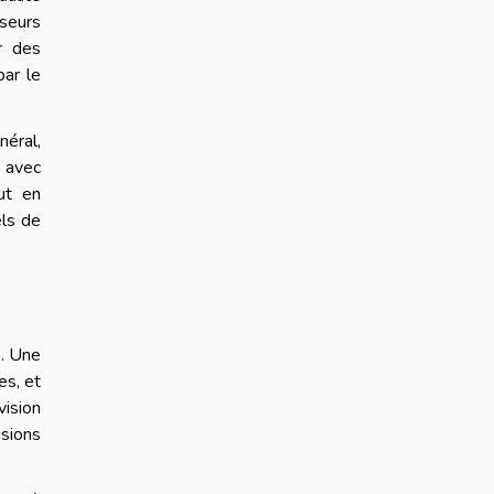
sseurs
r des
par le
néral,
s avec
ut en
els de
E. Une
es, et
vision
isions