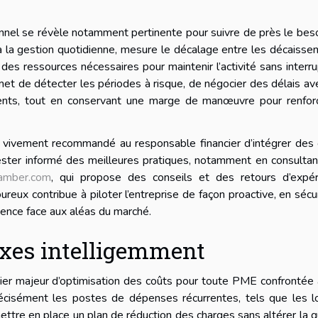
sionnel se révèle notamment pertinente pour suivre de près le bes
 à la gestion quotidienne, mesure le décalage entre les décaiss
 des ressources nécessaires pour maintenir l’activité sans interru
rmet de détecter les périodes à risque, de négocier des délais av
ments, tout en conservant une marge de manœuvre pour renforc
t vivement recommandé au responsable financier d’intégrer des 
ester informé des meilleures pratiques, notamment en consulta
amber.com
, qui propose des conseils et des retours d’expér
eux contribue à piloter l’entreprise de façon proactive, en sécu
lience face aux aléas du marché.
ixes intelligemment
vier majeur d’optimisation des coûts pour toute PME confrontée
 précisément les postes de dépenses récurrentes, tels que les l
ttre en place un plan de réduction des charges sans altérer la q