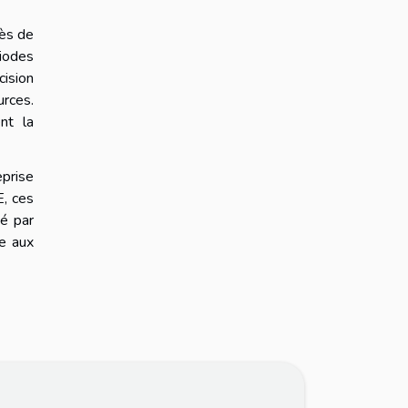
rès de
riodes
ision
urces.
nt la
eprise
E, ces
té par
ce aux