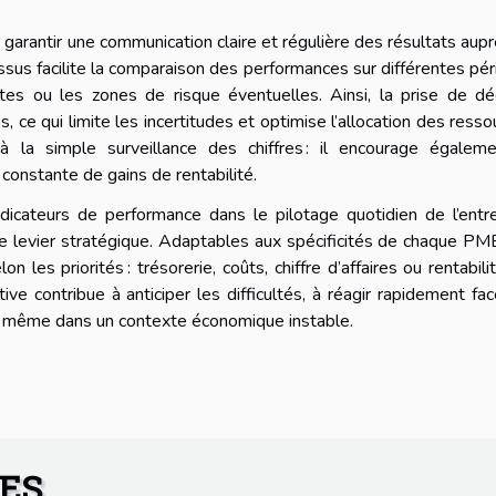
 garantir une communication claire et régulière des résultats aup
essus facilite la comparaison des performances sur différentes pé
s ou les zones de risque éventuelles. Ainsi, la prise de déc
, ce qui limite les incertitudes et optimise l’allocation des resso
 la simple surveillance des chiffres : il encourage égaleme
constante de gains de rentabilité.
dicateurs de performance dans le pilotage quotidien de l’entr
ble levier stratégique. Adaptables aux spécificités de chaque PM
n les priorités : trésorerie, coûts, chiffre d’affaires ou rentabili
ve contribue à anticiper les difficultés, à réagir rapidement fa
té, même dans un contexte économique instable.
RES