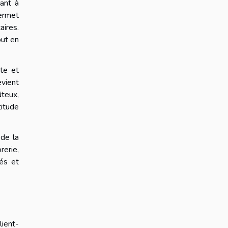
lant à
permet
aires.
out en
te et
evient
ûteux,
itude
 de la
rerie,
és et
ient-