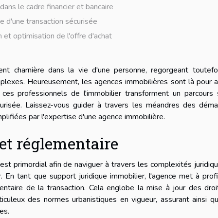
dans le cadre financier et bancaire
e d'une transaction sécurisée
 et optimisation de l'offre d'achat
nt charnière dans la vie d'une personne, regorgeant toutefo
mplexes. Heureusement, les agences immobilières sont là pour a
t ces professionnels de l'immobilier transforment un parcours
urisée. Laissez-vous guider à travers les méandres des déma
implifiées par l'expertise d'une agence immobilière.
 et réglementaire
 primordial afin de naviguer à travers les complexités juridiq
r. En tant que support juridique immobilier, l'agence met à prof
entaire de la transaction. Cela englobe la mise à jour des dro
ticuleux des normes urbanistiques en vigueur, assurant ainsi q
es.