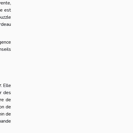
vente,
re est
puzzle
rdeau
gence
seils
r
. Elle
r des
ure de
ion de
ein de
emande