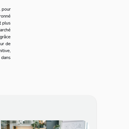
l pour
ronné
t
plus
marché
 grâce
eur de
tive,
 dans