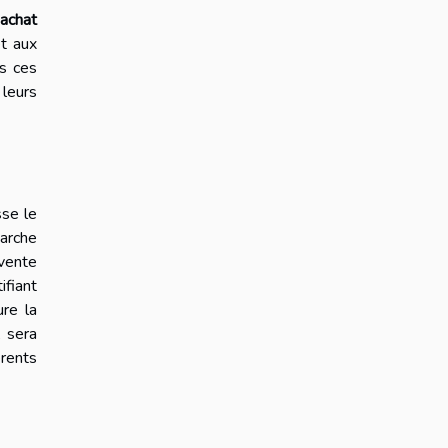
'achat
et aux
es ces
 leurs
sse le
arche
vente
fiant
ure la
, sera
érents