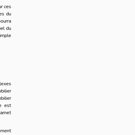
ur ces
ses du
ourra
uel du
imple
plexes
bilier
bilier
e est
carnet
cement