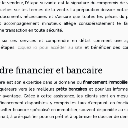
r le vendeur, l'étape suivante est la signature du compromis de 
 parties sur les termes de la vente. La préparation dossier notai
s documents nécessaires et s'assure que toutes les pièces du 
et accompagnement minutieux allège considérablement le fa
une transaction en toute sécurité.
e sur ces services et comprendre en détail comment une a
s étapes,
cliquez ici pour accéder au site
et bénéficier des con
dre financier et bancaire
ère est son expertise dans le domaine du
financement immobilie
cquéreurs vers les meilleurs
prêts bancaires
et pour les informe
r avantage. Grâce à cette assistance, les clients sont en mes
inancement disponibles, y compris les taux d'emprunt, en fonct
iller financier spécialisé en immobilier, souvent disponible au s
prunt, à pré-qualifier pour un prêt et à optimiser le dossier de d