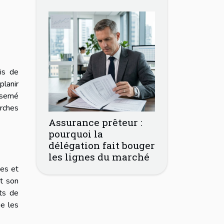
is de
planir
 semé
rches
Assurance prêteur :
pourquoi la
délégation fait bouger
les lignes du marché
ues et
it son
its de
ue les