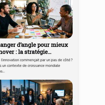
anger d’angle pour mieux
nover : la stratégie
pliquée par ceux qui osent
i l’innovation commençait par un pas de côté ?
 un contexte de croissance mondiale
s...