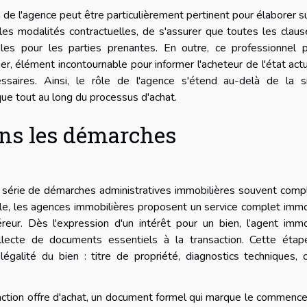
in de l'agence peut être particulièrement pertinent pour élaborer s
er les modalités contractuelles, de s'assurer que toutes les clau
les pour les parties prenantes. En outre, ce professionnel p
ier, élément incontournable pour informer l'acheteur de l'état act
ssaires. Ainsi, le rôle de l'agence s'étend au-delà de la s
ique tout au long du processus d'achat.
s les démarches
ne série de démarches administratives immobilières souvent com
cle, les agences immobilières proposent un service complet immo
reur. Dès l'expression d'un intérêt pour un bien, l’agent immo
ollecte de documents essentiels à la transaction. Cette étap
 légalité du bien : titre de propriété, diagnostics techniques, 
rédaction offre d'achat, un document formel qui marque le commen