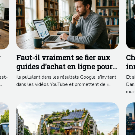
r
Faut-il vraiment se fier aux
Ch
guides d'achat en ligne pour
in
ses logiciels ?
ex
est-
Ils pullulent dans les résultats Google, s’invitent
Et s
..
dans les vidéos YouTube et promettent de «...
Dans
moin